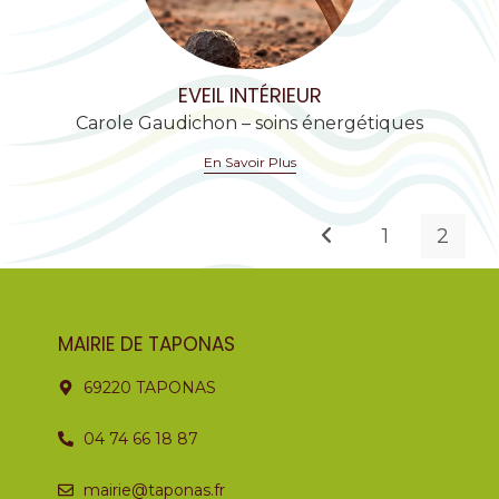
EVEIL INTÉRIEUR
Carole Gaudichon – soins énergétiques
En Savoir Plus
1
2
MAIRIE DE TAPONAS
69220 TAPONAS
04 74 66 18 87
mairie@taponas.fr