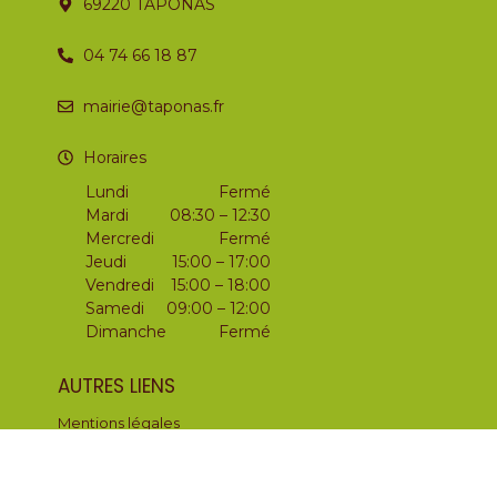
69220 TAPONAS
04 74 66 18 87
mairie@taponas.fr
Horaires
Lundi
Fermé
Mardi
08:30 – 12:30
Mercredi
Fermé
Jeudi
15:00 – 17:00
Vendredi
15:00 – 18:00
Samedi
09:00 – 12:00
Dimanche
Fermé
AUTRES LIENS
Mentions légales
Politique de confidentialité