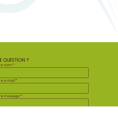
E QUESTION ?
re nom *
re e-mail *
re message *