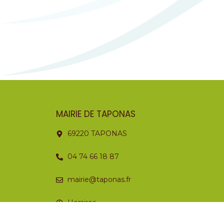
MAIRIE DE TAPONAS
69220 TAPONAS
04 74 66 18 87
mairie@taponas.fr
Horaires
Lundi
Fermé