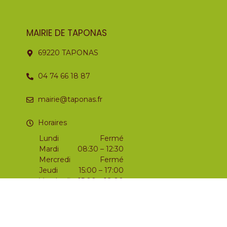
MAIRIE DE TAPONAS
69220 TAPONAS
04 74 66 18 87
mairie@taponas.fr
Horaires
Lundi
Fermé
Mardi
08:30 – 12:30
Mercredi
Fermé
Jeudi
15:00 – 17:00
Vendredi
15:00 – 18:00
Samedi
09:00 – 12:00
Dimanche
Fermé