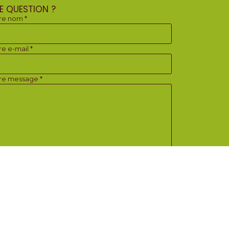
E QUESTION ?
re nom *
re e-mail *
re message *