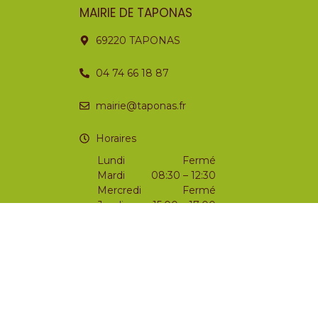
MAIRIE DE TAPONAS
69220 TAPONAS
04 74 66 18 87
mairie@taponas.fr
Horaires
Lundi
Fermé
Mardi
08:30 – 12:30
Mercredi
Fermé
Jeudi
15:00 – 17:00
Vendredi
15:00 – 18:00
Samedi
09:00 – 12:00
Dimanche
Fermé