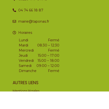
04 74 66 18 87
mairie@taponas.fr
Horaires
Lundi
Fermé
Mardi
08:30 – 12:30
Mercredi
Fermé
Jeudi
15:00 – 17:00
Vendredi
15:00 – 18:00
Samedi
09:00 – 12:00
Dimanche
Fermé
AUTRES LIENS
Mentions légales
Politique de confidentialité