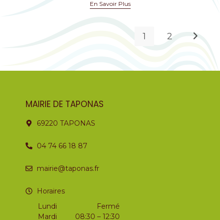
En Savoir Plus
1
2
MAIRIE DE TAPONAS
69220 TAPONAS
04 74 66 18 87
mairie@taponas.fr
Horaires
Lundi
Fermé
Mardi
08:30 – 12:30