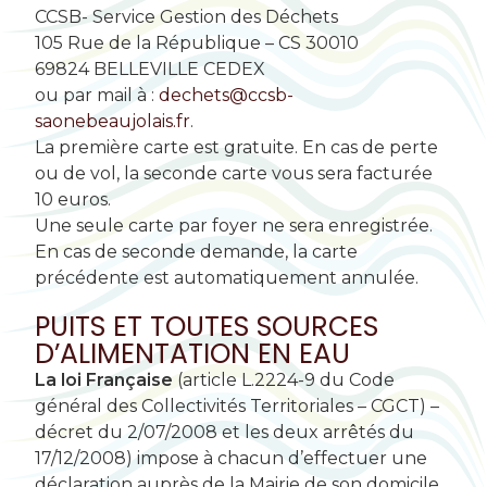
CCSB- Service Gestion des Déchets
105 Rue de la République – CS 30010
69824 BELLEVILLE CEDEX
ou par mail à :
dechets@ccsb-
saonebeaujolais.fr
.
La première carte est gratuite. En cas de perte
ou de vol, la seconde carte vous sera facturée
10 euros.
Une seule carte par foyer ne sera enregistrée.
En cas de seconde demande, la carte
précédente est automatiquement annulée.
PUITS ET TOUTES SOURCES
D’ALIMENTATION EN EAU
La loi Française
(article L.2224-9 du Code
général des Collectivités Territoriales – CGCT) –
décret du 2/07/2008 et les deux arrêtés du
17/12/2008) impose à chacun d’effectuer une
déclaration auprès de la Mairie de son domicile