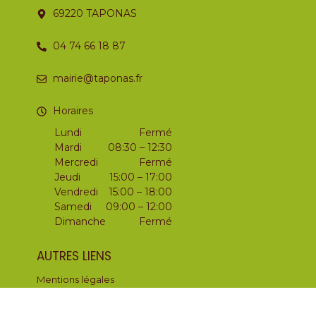
69220 TAPONAS
04 74 66 18 87
mairie@taponas.fr
Horaires
Lundi
Fermé
Mardi
08:30 – 12:30
Mercredi
Fermé
Jeudi
15:00 – 17:00
Vendredi
15:00 – 18:00
Samedi
09:00 – 12:00
Dimanche
Fermé
AUTRES LIENS
Mentions légales
Politique de confidentialité