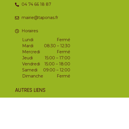
04 74 66 18 87
mairie@taponas.fr
Horaires
Lundi
Fermé
Mardi
08:30 – 12:30
Mercredi
Fermé
Jeudi
15:00 – 17:00
Vendredi
15:00 – 18:00
Samedi
09:00 – 12:00
Dimanche
Fermé
AUTRES LIENS
Mentions légales
Politique de confidentialité