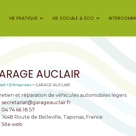
VIE PRATIQUE
VIE SOCIALE & ÉCO
INTERCOMMU
ARAGE AUCLAIR
eil
>
Entreprises
>
GARAGE AUCLAIR
retien et réparation de véhicules automobiles légers
secretariat@garageauclair.fr
04 74 66 18 57
1648 Route de Belleville, Taponas, France
Site web