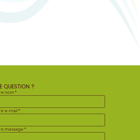
E QUESTION ?
re nom *
re e-mail *
re message *