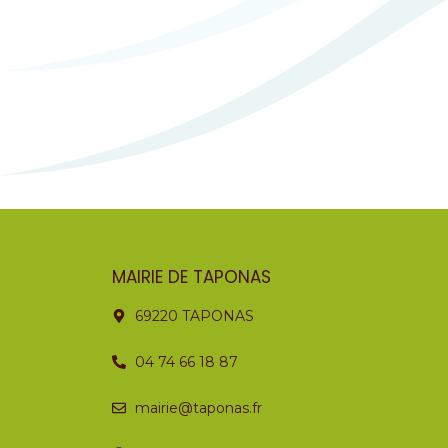
MAIRIE DE TAPONAS
69220 TAPONAS
04 74 66 18 87
mairie@taponas.fr