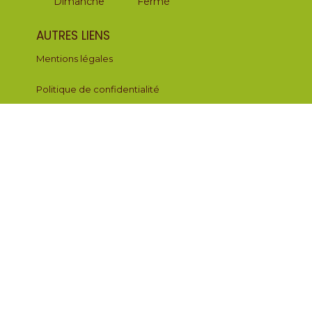
Dimanche
Fermé
AUTRES LIENS
Mentions légales
Politique de confidentialité
UNE QUESTION ?
Votre nom *
Votre e-mail *
Votre message *