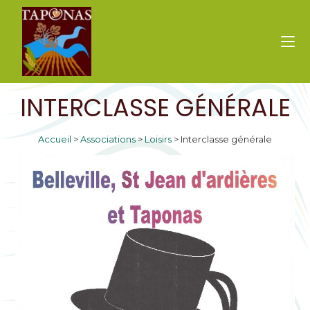
INTERCLASSE GÉNÉRALE
Accueil
>
Associations
>
Loisirs
>
Interclasse générale