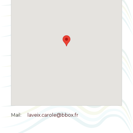
Mail:
laveix.carole@bbox.fr