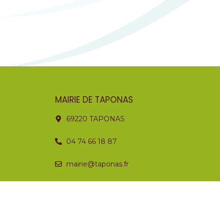
MAIRIE DE TAPONAS
69220 TAPONAS
04 74 66 18 87
mairie@taponas.fr
Horaires
Lundi
Fermé
Mardi
08:30 – 12:30