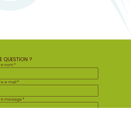
E QUESTION ?
re nom *
re e-mail *
re message *