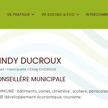
VIE PRATIQUE
VIE SOCIALE & ÉCO
INTERCOMMU
INDY DUCROUX
eil
>
Municipalité
>
Cindy DUCROUX
NSEILLÈRE MUNICIPALE
UNE : bâtiments, voiries, cimetière ; scolaire, périscolair
B :développement économique, tourisme