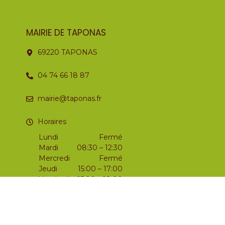
MAIRIE DE TAPONAS
69220 TAPONAS
04 74 66 18 87
mairie@taponas.fr
Horaires
Lundi
Fermé
Mardi
08:30 – 12:30
Mercredi
Fermé
Jeudi
15:00 – 17:00
Vendredi
15:00 – 18:00
Samedi
09:00 – 12:00
Dimanche
Fermé