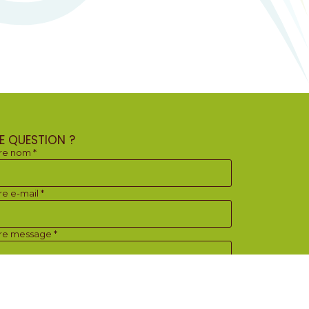
E QUESTION ?
re nom *
re e-mail *
re message *