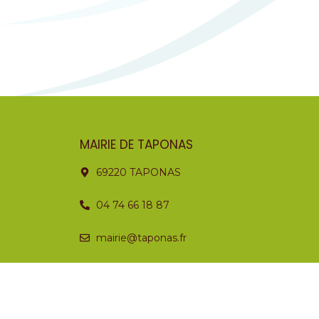
MAIRIE DE TAPONAS
69220 TAPONAS
04 74 66 18 87
mairie@taponas.fr
Horaires
Lundi
Fermé
Mardi
08:30 – 12:30