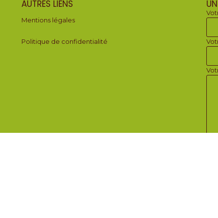
AUTRES LIENS
UN
Vot
Mentions légales
Politique de confidentialité
Vot
Vot
Copyright 2026 - Créé par
Corinne