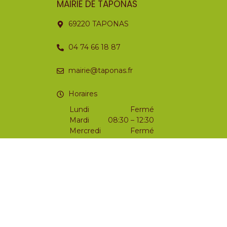
MAIRIE DE TAPONAS
69220 TAPONAS
04 74 66 18 87
mairie@taponas.fr
Horaires
Lundi
Fermé
Mardi
08:30 – 12:30
Mercredi
Fermé
Jeudi
15:00 – 17:00
Vendredi
15:00 – 18:00
Samedi
09:00 – 12:00
Dimanche
Fermé