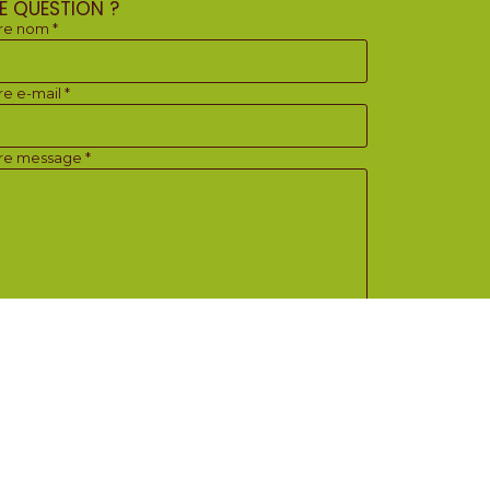
E QUESTION ?
re nom *
re e-mail *
re message *