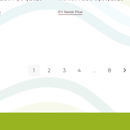
s
En Savoir Plus
1
2
3
4
…
8