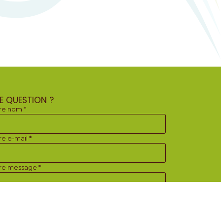
E QUESTION ?
re nom *
re e-mail *
re message *