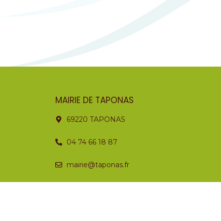
MAIRIE DE TAPONAS
69220 TAPONAS
04 74 66 18 87
mairie@taponas.fr
Horaires
Lundi
Fermé
Mardi
08:30 – 12:30