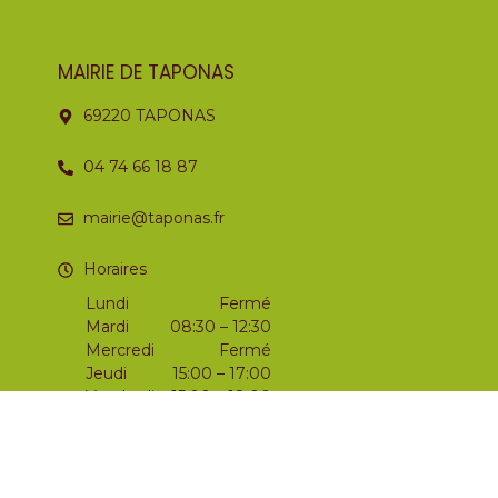
MAIRIE DE TAPONAS
69220 TAPONAS
04 74 66 18 87
mairie@taponas.fr
Horaires
Lundi
Fermé
Mardi
08:30 – 12:30
Mercredi
Fermé
Jeudi
15:00 – 17:00
Vendredi
15:00 – 18:00
Samedi
09:00 – 12:00
Dimanche
Fermé