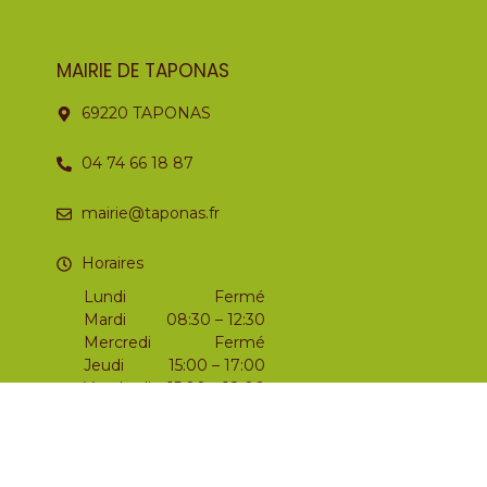
MAIRIE DE TAPONAS
69220 TAPONAS
04 74 66 18 87
mairie@taponas.fr
Horaires
Lundi
Fermé
Mardi
08:30 – 12:30
Mercredi
Fermé
Jeudi
15:00 – 17:00
Vendredi
15:00 – 18:00
Samedi
09:00 – 12:00
Dimanche
Fermé