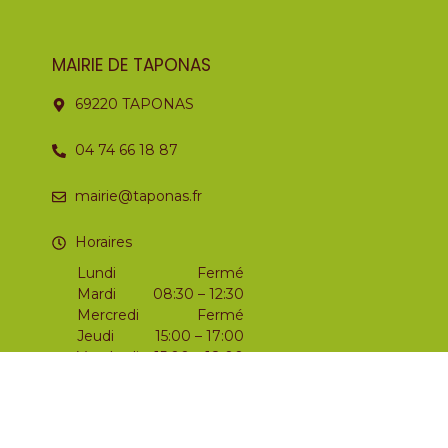
MAIRIE DE TAPONAS
69220 TAPONAS
04 74 66 18 87
mairie@taponas.fr
Horaires
Lundi
Fermé
Mardi
08:30 – 12:30
Mercredi
Fermé
Jeudi
15:00 – 17:00
Vendredi
15:00 – 18:00
Samedi
09:00 – 12:00
Dimanche
Fermé