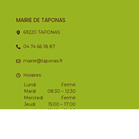
MAIRIE DE TAPONAS
69220 TAPONAS
04 74 66 18 87
mairie@taponas.fr
Horaires
Lundi
Fermé
Mardi
08:30 – 12:30
Mercredi
Fermé
Jeudi
15:00 – 17:00
Vendredi
15:00 – 18:00
Samedi
09:00 – 12:00
Dimanche
Fermé