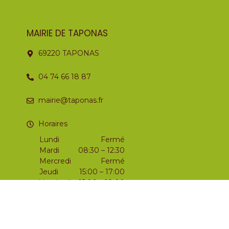
MAIRIE DE TAPONAS
69220 TAPONAS
04 74 66 18 87
mairie@taponas.fr
Horaires
Lundi
Fermé
Mardi
08:30 – 12:30
Mercredi
Fermé
Jeudi
15:00 – 17:00
Vendredi
15:00 – 18:00
Samedi
09:00 – 12:00
Dimanche
Fermé