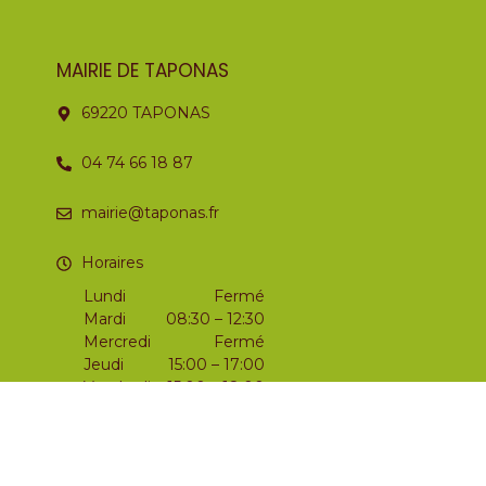
MAIRIE DE TAPONAS
69220 TAPONAS
04 74 66 18 87
mairie@taponas.fr
Horaires
Lundi
Fermé
Mardi
08:30 – 12:30
Mercredi
Fermé
Jeudi
15:00 – 17:00
Vendredi
15:00 – 18:00
Samedi
09:00 – 12:00
Dimanche
Fermé