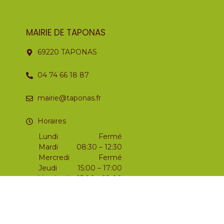
MAIRIE DE TAPONAS
69220 TAPONAS
04 74 66 18 87
mairie@taponas.fr
Horaires
Lundi
Fermé
Mardi
08:30 – 12:30
Mercredi
Fermé
Jeudi
15:00 – 17:00
Vendredi
15:00 – 18:00
Samedi
09:00 – 12:00
Dimanche
Fermé