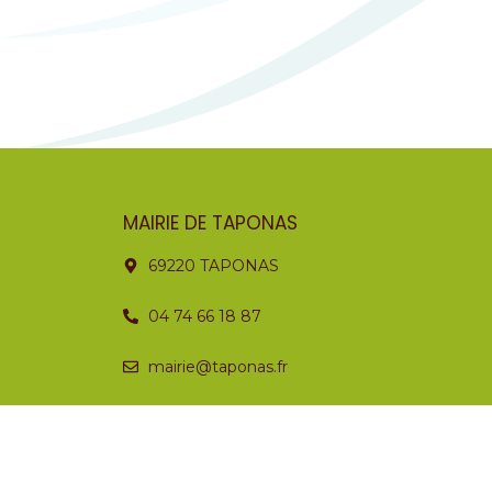
MAIRIE DE TAPONAS
69220 TAPONAS
04 74 66 18 87
mairie@taponas.fr
Horaires
Lundi
Fermé
Mardi
08:30 – 12:30