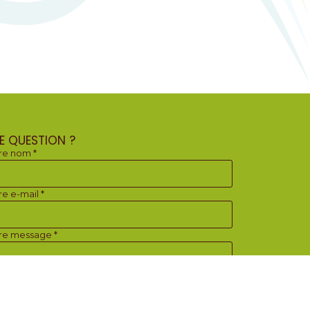
E QUESTION ?
re nom *
re e-mail *
re message *