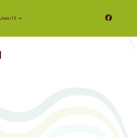
NALITÉ
H