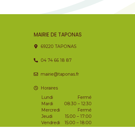
MAIRIE DE TAPONAS
69220 TAPONAS
04 74 66 18 87
mairie@taponas.fr
Horaires
Lundi
Fermé
Mardi
08:30 – 12:30
Mercredi
Fermé
Jeudi
15:00 – 17:00
Vendredi
15:00 – 18:00
Samedi
09:00 – 12:00