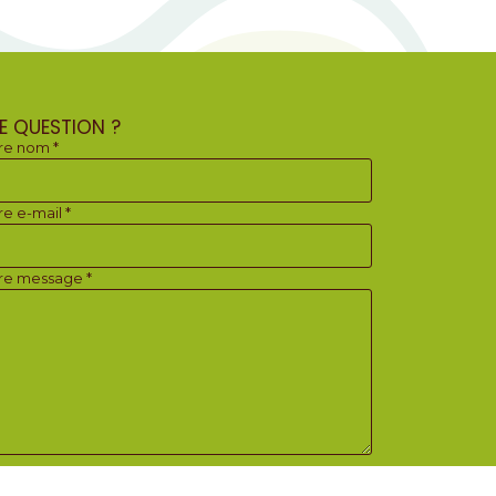
E QUESTION ?
re nom *
re e-mail *
re message *