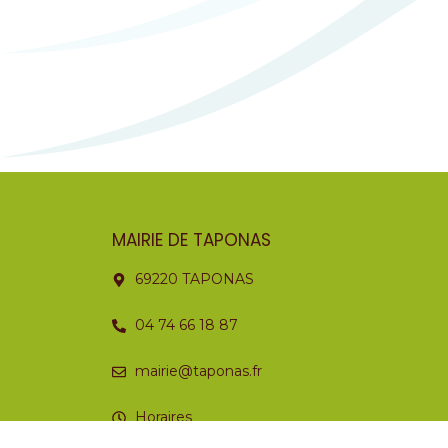
MAIRIE DE TAPONAS
69220 TAPONAS
04 74 66 18 87
mairie@taponas.fr
Horaires