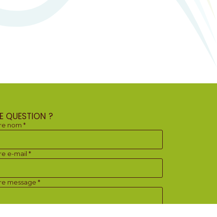
E QUESTION ?
re nom *
re e-mail *
re message *